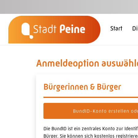
Zum Hauptinhalt springen
Start
Di
Anmeldeoption auswähl
Bürgerinnen & Bürger
BundID-Konto erstellen o
Die BundID ist ein zentrales Konto zur Ident
Bürger. Sie können sich kostenlos registrie