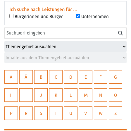
Ich suche nach Leistungen für ...
Bürgerinnen und Bürger
Unternehmen
A
Ä
B
C
D
E
F
G
H
I
J
K
L
M
N
O
P
R
S
T
U
V
W
Z