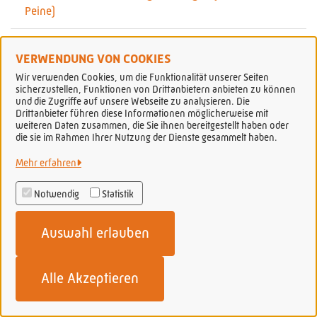
Peine)
Genehmigung für Mietwagen beantragen (Landkreis
VERWENDUNG VON COOKIES
Peine)
Wir verwenden Cookies, um die Funktionalität unserer Seiten
sicherzustellen, Funktionen von Drittanbietern anbieten zu können
Genehmigung von Großraum- und Schwertransporten
und die Zugriffe auf unsere Webseite zu analysieren. Die
Drittanbieter führen diese Informationen möglicherweise mit
(Stadt Peine)
weiteren Daten zusammen, die Sie ihnen bereitgestellt haben oder
die sie im Rahmen Ihrer Nutzung der Dienste gesammelt haben.
Genehmigung zum Abbau von Bodenschätzen:
Mehr erfahren
Erteilung (Landkreis Peine)
Notwendig
Statistik
Genehmigung zur Erprobung und Vorführung
pyrotechnischer Gegenstände unter Anwesenheit von
Auswahl erlauben
Mitwirkenden und Besuchenden (Theater, Film,
Tourneen, Musicals) beantragen (Stadt Peine)
Alle Akzeptieren
Gesetzlicher Biotopschutz (Landkreis Peine)