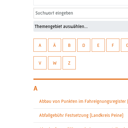
A
Ä
B
D
E
F
V
W
Z
A
Abbau von Punkten im Fahreignungsregister (
Abfallgebühr Festsetzung (Landkreis Peine)