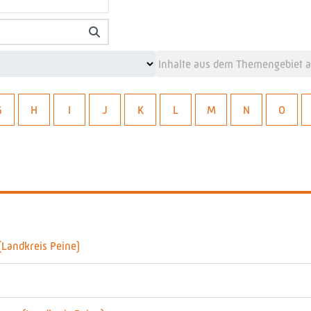
G
H
I
J
K
L
M
N
O
Landkreis Peine)