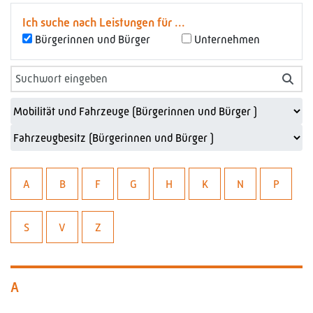
Ich suche nach Leistungen für ...
Bürgerinnen und Bürger
Unternehmen
A
B
F
G
H
K
N
P
S
V
Z
A