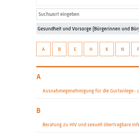
A
B
E
H
K
N
A
Ausnahmegenehmigung für die Gurtanlege- un
B
Beratung zu HIV und sexuell übertragbare Inf