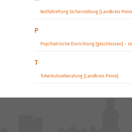
Notfallrettung Sicherstellung (Landkreis Pein
P
Psychiatrische Einrichtung (geschlossen) - U
T
Tuberkuloseberatung (Landkreis Peine)