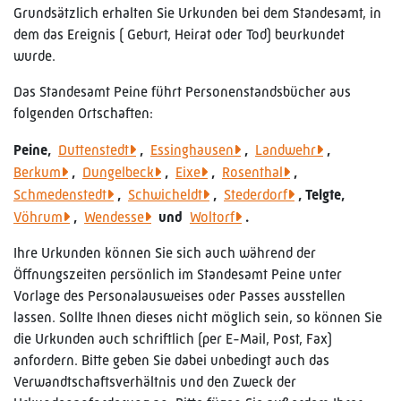
Grundsätzlich erhalten Sie Urkunden bei dem Standesamt, in
dem das Ereignis ( Geburt, Heirat oder Tod) beurkundet
wurde.
Das Standesamt Peine führt Personenstandsbücher aus
folgenden Ortschaften:
Peine,
Duttenstedt
,
Essinghausen
,
Landwehr
,
Berkum
,
Dungelbeck
,
Eixe
,
Rosenthal
,
Schmedenstedt
,
Schwicheldt
,
Stederdorf
, Telgte,
Vöhrum
,
Wendesse
und
Woltorf
.
Ihre Urkunden können Sie sich auch während der
Öffnungszeiten persönlich im Standesamt Peine unter
Vorlage des Personalausweises oder Passes ausstellen
lassen. Sollte Ihnen dieses nicht möglich sein, so können Sie
die Urkunden auch schriftlich (per E-Mail, Post, Fax)
anfordern. Bitte geben Sie dabei unbedingt auch das
Verwandtschaftsverhältnis und den Zweck der